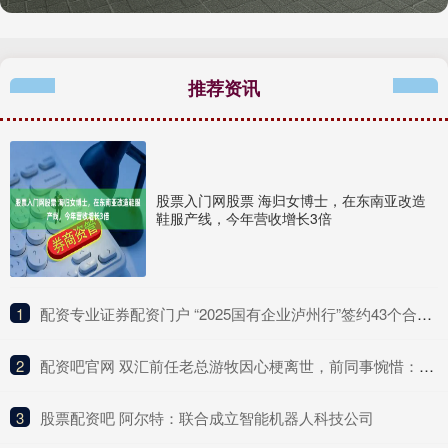
推荐资讯
股票入门网股票 海归女博士，在东南亚改造
鞋服产线，今年营收增长3倍
1
​配资专业证券配资门户 “2025国有企业泸州行”签约43个合作协议 投资额达1181亿元
2
​配资吧官网 双汇前任老总游牧因心梗离世，前同事惋惜：其财富自由，应好好休息_进行_工作_漯河
3
​股票配资吧 阿尔特：联合成立智能机器人科技公司