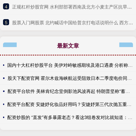
4
​正规杠杆炒股官网 水利部部署西南及北方小麦主产区抗旱保供水工作
5
​股票入门网股票 北约喊话中国给普京打电话说明什么 西方制裁逻辑的内在矛盾
最新文章
国内十大杠杆炒股平台 美伊对峙敏感期埃及港口遇袭 分析称系相关方“试探”埃方反应
股天下配资官网 霍尔木兹海峡航运受阻致日本二季度电价同比涨30%
配资平台软件 美林肯纪念堂倒影池风波再起 特朗普坚称“蓄意破坏”
配资平台配资 安婕妤化妆品好用吗？安婕妤第三代次抛五重胶原四重肽链硬核抗衰
配资炒股的 “直发”有多暴露老态？看这3组卷发对比就知道：一下子年轻10岁