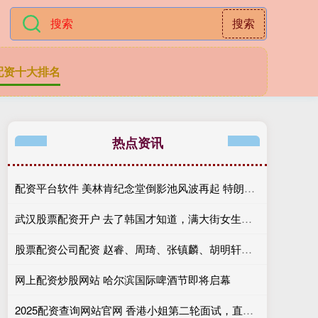
搜索
配资十大排名
热点资讯
配资平台软件 美林肯纪念堂倒影池风波再起 特朗普坚称“蓄意破坏”
武汉股票配资开户 去了韩国才知道，满大街女生都是穿“平底鞋+白袜”，洋气又减龄
股票配资公司配资 赵睿、周琦、张镇麟、胡明轩再次缺席！原因曝光，只有一人受伤
网上配资炒股网站 哈尔滨国际啤酒节即将启幕
2025配资查询网站官网 香港小姐第二轮面试，直播选手穿泳装出镜，百万网红惊喜入围