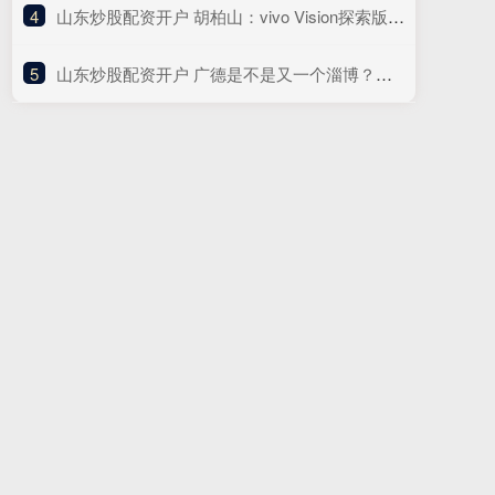
4
​山东炒股配资开户 胡柏山：vivo Vision探索版这次不会销售，出海可能在5年后
5
​山东炒股配资开户 广德是不是又一个淄博？答案重要吗？