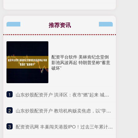
推荐资讯
配资平台软件 美林肯纪念堂倒
影池风波再起 特朗普坚称“蓄意
破坏”
1
​山东炒股配资开户 洪泽区：夜市“燃”起来 城市“亮”起来
2
​山东炒股配资开户 教培机构贩卖焦虑，以“学情诊断”之名卖课，这个暑假还给孩子了吗？｜记者帮·身边事
3
​配资资讯网 丰巢闯关港股IPO！过去三年累计亏损37亿元